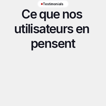
Testimonials  
Ce que nos 
utilisateurs en 
pensent
"Avec Desirely sur la partie 
"L'appli m'as
relationnelle, on peut se 
dans mon chat
concentrer sur l’essentiel"
Axel
Victoire
QSR Agency
Modèle