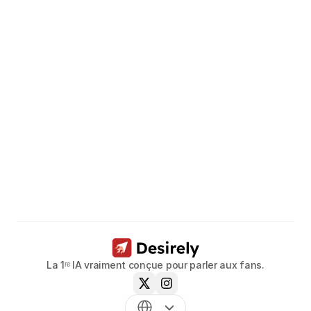
Libérez
le
potentiel
de
vos
modèles.
Réservez un appel dès maintenant
La 1ʳᵉ IA vraiment conçue pour parler aux fans.