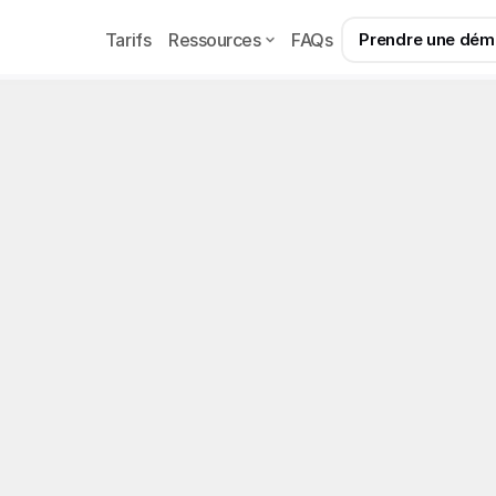
Tarifs
Ressources
FAQs
Prendre une dé
rmations générales
 chatting (SaaS) 
OnlyFans Management, Creator Economy 
025 