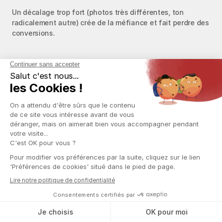
Un décalage trop fort (photos très différentes, ton 
radicalement autre) crée de la méfiance et fait perdre des 
conversions.
Un profil "normal" mais attractif
L'Instagram ne doit pas ressembler à une landing page de 
vente. Il doit ressembler au compte d'une vraie personne 
qui a aussi un contenu privé.
Du contenu lifestyle, des stories régulières, de 
l'authenticité. Et le lien vers la plateforme en bio, discret 
mais présent.
Le handle doit être lisible et humain. Évitez les noms trop 
marketing ou bizarres qui cassent la crédibilité.
La conversion se fait sur 