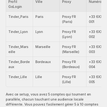
Profil 
Ville
Proxy
Numéro
GoLogin
Tinder_Paris
Paris
Proxy FR 
+33 6XX XX
(Paris)
001
Tinder_Lyon
Lyon
Proxy FR 
+33 6XX XX
(Lyon)
002
Tinder_Mars
Marseille
Proxy FR 
+33 6XX XX
eille
(Marseille)
003
Tinder_Borde
Bordeaux
Proxy FR 
+33 6XX XX
aux
(Bordeaux)
004
Tinder_Lille
Lille
Proxy FR 
+33 6XX XX
(Lille)
005
Avec ce setup, vous avez 5 comptes qui tournent en 
parallèle, chacun touchant une audience locale 
différente. Vous pouvez facilement gérer 5 à 10 comptes 