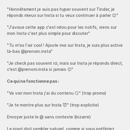
"Honnêtement je suis pas hyper souvent sur Tinder, je 
réponds mieux sur Insta si tu veux continuer à parler 😊"
"J'avoue cette app c'est relou pour les notifs, viens sur 
mon Insta c'est plus simple pour discuter"
"Tu m'as l'air cool ! Ajoute moi sur Insta, je suis plus active 
là-bas @prenom.insta"
"Je check pas souvent ici, mais sur Insta je réponds direct, 
c'est @prenom.insta si jamais 😊"
Ce qui ne fonctionne pas :
"Va voir mon Insta j'ai du contenu 😏" (trop promo)
"Je te montre plus sur Insta 😈" (trop explicite)
Envoyer juste le @ sans contexte (bizarre)
Le pivot doit sembler naturel, comme si vous préfériez 