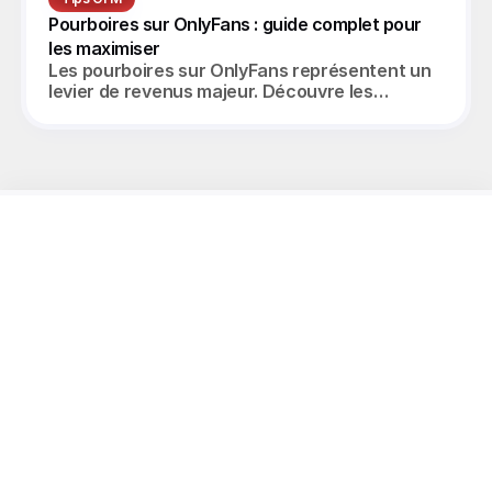
Pourboires sur OnlyFans : guide complet pour 
les maximiser
Les pourboires sur OnlyFans représentent un
levier de revenus majeur. Découvre les
stratégies pour les maximiser et scaler tes
ventes.
Libérez
le
potentiel
de
vos