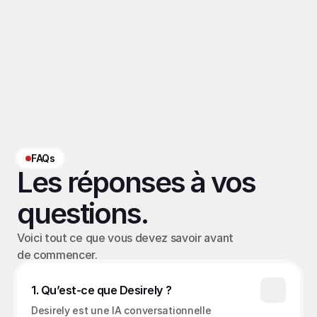
Termes associés
Custom content OFM
, 
Tip menu OFM
, 
Pricing 
OFM
‹ Custom content OFM
Bundle OFM ›
FAQs
Les réponses à vos 
questions.
Voici tout ce que vous devez savoir avant 
de commencer.
1. Qu’est-ce que Desirely ?
Desirely est une IA conversationnelle 