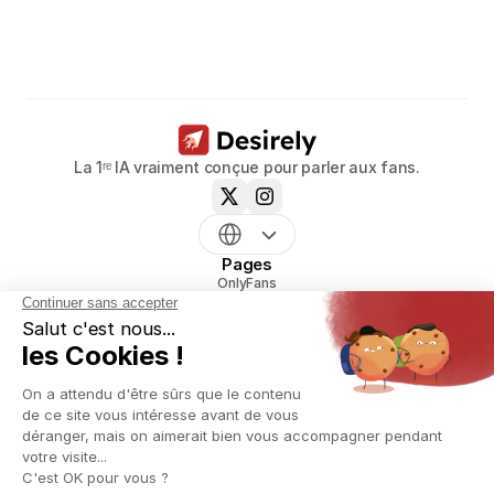
modèles.
Réservez un appel dès maintenant
La 1ʳᵉ IA vraiment conçue pour parler aux fans.
Pages
OnlyFans
mym
Uncove
Reveal
Tarifs
Ressources
Blog
Glossaire
Playbook création agence OFM
Générateur de scripts OnlyFans
Générateur de noms OnlyFans
Générateur de contrat OFM