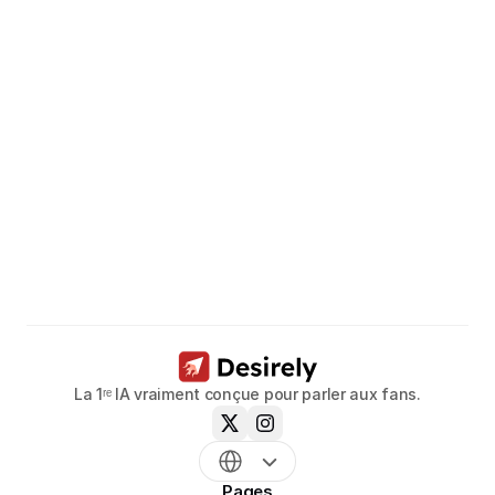
Libérez
le
potentiel
de
vos
modèles.
Réservez un appel dès maintenant
La 1ʳᵉ IA vraiment conçue pour parler aux fans.
Pages