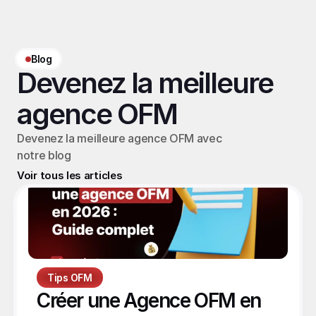
Blog
Devenez la meilleure 
agence OFM
Devenez la meilleure agence OFM avec 
notre blog
Voir tous les articles
Tips OFM
Créer une Agence OFM en 