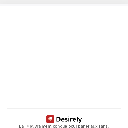
Libérez
le
potentiel
de
vos
modèles.
Réservez un appel dès maintenant
La 1ʳᵉ IA vraiment conçue pour parler aux fans.