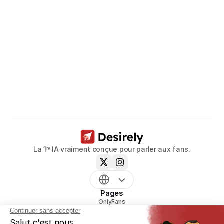
Libérez
le
potentiel
de
vos
modèles.
Réservez un appel dès maintenant
La 1ʳᵉ IA vraiment conçue pour parler aux fans.
Pages
OnlyFans
mym
Uncove