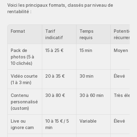
Voici les principaux formats, classés par niveau de 
rentabilité :
Format
Tarif 
Temps 
Potentiel d
indicatif
requis
récurrence
Pack de 
15 à 25 €
15 min
Moyen
photos (5 à 
10 clichés)
Vidéo courte 
20 à 35 €
30 min
Élevé
(1 à 3 min)
Contenu 
30 à 80 €
30 à 60 min
Très élevé
personnalisé 
(custom)
Live ou 
10 à 15 € / 5 
Variable
Élevé
ignore cam
min