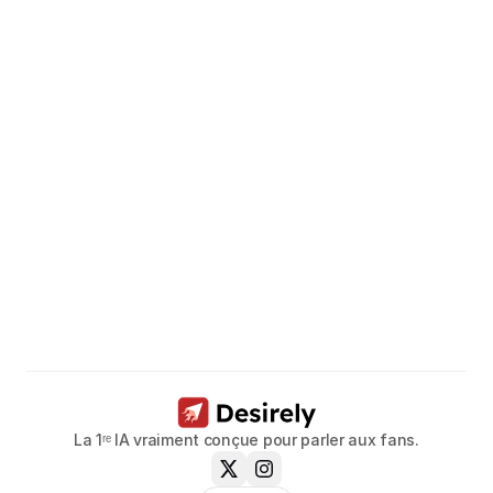
Libérez
le
potentiel
de
vos
modèles.
Réservez un appel dès maintenant
La 1ʳᵉ IA vraiment conçue pour parler aux fans.