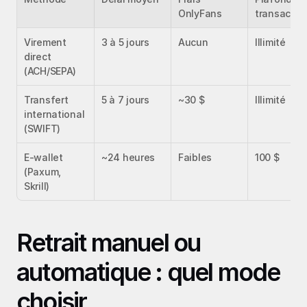
OnlyFans
transactio
Virement 
3 à 5 jours
Aucun
Illimité
direct 
(ACH/SEPA)
Transfert 
5 à 7 jours
~30 $
Illimité
international 
(SWIFT)
E‑wallet 
~24 heures
Faibles
100 $
(Paxum, 
Skrill)
Retrait manuel ou 
automatique : quel mode 
choisir