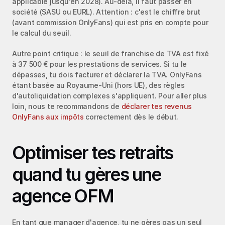
applicable jusqu'en 2028). Au-delà, il faut passer en 
société (SASU ou EURL). Attention : c'est le chiffre brut 
(avant commission OnlyFans) qui est pris en compte pour 
le calcul du seuil.
Autre point critique : le seuil de franchise de TVA est fixé 
à 37 500 € pour les prestations de services. Si tu le 
dépasses, tu dois facturer et déclarer la TVA. OnlyFans 
étant basée au Royaume-Uni (hors UE), des règles 
d'autoliquidation complexes s'appliquent. Pour aller plus 
loin, nous te recommandons de 
déclarer tes revenus 
OnlyFans aux impôts
 correctement dès le début.
Optimiser tes retraits 
quand tu gères une 
agence OFM
En tant que manager d'agence, tu ne gères pas un seul 