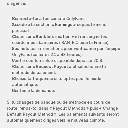
d'agence.
Connecte‑toi à ton compte OnlyFans.
Accède à la section 
« Earnings »
 depuis le menu 
principal.
Clique sur 
« Bank Information »
 et renseigne tes 
coordonnées bancaires (IBAN, BIC pour la France).
Soumets tes informations pour vérification par l'équipe 
OnlyFans (comptez 24 à 48 heures).
Vérifie que ton solde disponible dépasse 20 $.
Clique sur 
« Request Payout »
 et sélectionne ta 
méthode de paiement.
Choisis ta fréquence si tu optes pour le mode 
automatique.
Confirme la demande.
Si tu changes de banque ou de méthode en cours de 
route, rends‑toi dans « Payout Methods » puis « Change 
Default Payout Method ». Les paiements suivants seront 
automatiquement dirigés vers le nouveau compte.