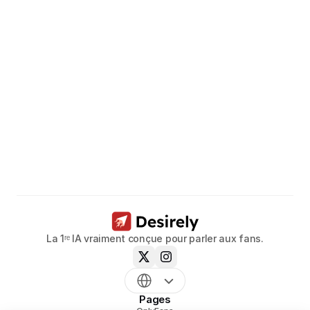
Libérez
le
potentiel
de
vos
modèles.
Réservez un appel dès maintenant
La 1ʳᵉ IA vraiment conçue pour parler aux fans.
Pages