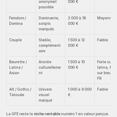
anonymat 
000 €
possible
Femdom / 
Dominante, 
2 000 à 18 
Moyenne
Domina
scripts 
000 €
marqués
Couple
Stable, 
1 500 à 12 
Faible
complément
000 €
aire
Beurette / 
Ancrée 
1 500 à 10 
Forte sur 
Latina / 
culturelleme
000 €
latina, faibl
Asian
nt
sur beurett
FR
Alt / Gothic / 
Univers 
1 000 à 9 000 
Faible
Tatouée
visuel 
€
marqué
La GFE reste la 
niche rentable
 numéro 1 en valeur perçue. 