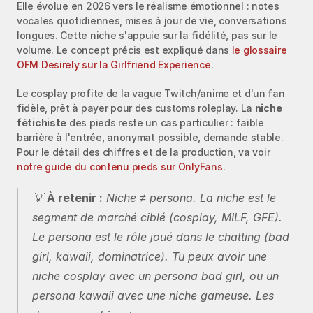
Elle évolue en 2026 vers le réalisme émotionnel : notes 
vocales quotidiennes, mises à jour de vie, conversations 
longues. Cette niche s'appuie sur la fidélité, pas sur le 
volume. Le concept précis est expliqué dans 
le glossaire 
OFM Desirely sur la Girlfriend Experience
.
Le cosplay profite de la vague Twitch/anime et d'un fan 
fidèle, prêt à payer pour des customs roleplay. La 
niche 
fétichiste
 des pieds reste un cas particulier : faible 
barrière à l'entrée, anonymat possible, demande stable. 
Pour le détail des chiffres et de la production, va voir 
notre guide du contenu pieds sur OnlyFans
.
💡 
À retenir :
 Niche ≠ persona. La niche est le 
segment de marché ciblé (cosplay, MILF, GFE). 
Le persona est le rôle joué dans le chatting (bad 
girl, kawaii, dominatrice). Tu peux avoir une 
niche cosplay avec un persona bad girl, ou un 
persona kawaii avec une niche gameuse. Les 