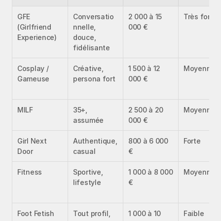
GFE 
Conversatio
2 000 à 15 
Très forte
(Girlfriend 
nnelle, 
000 €
Experience)
douce, 
fidélisante
Cosplay / 
Créative, 
1 500 à 12 
Moyenne
Gameuse
persona fort
000 €
MILF
35+, 
2 500 à 20 
Moyenne
assumée
000 €
Girl Next 
Authentique, 
800 à 6 000 
Forte
Door
casual
€
Fitness
Sportive, 
1 000 à 8 000 
Moyenne
lifestyle
€
Foot Fetish
Tout profil, 
1 000 à 10 
Faible