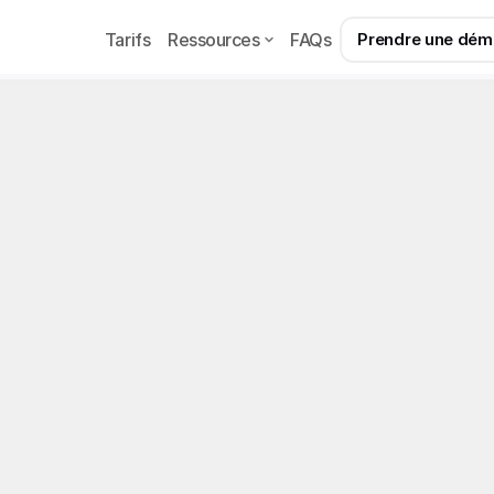
Tarifs
Ressources
FAQs
Prendre une dé
Example
Page
ntrôle fiscal agence O
éparation 2026
e fiscal en agence OFM : les 7 signaux d'alerte, le méc
ts et les erreurs à éviter. Guide complet.
026