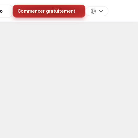
mo
Commencer gratuitement
Tips OFM
FM : guide de 
anisme DAC7, la checklist des 