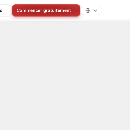
mo
Commencer gratuitement
Tips OFM
pièges qui 
 mois. Diagnostic chiffré, solutions 