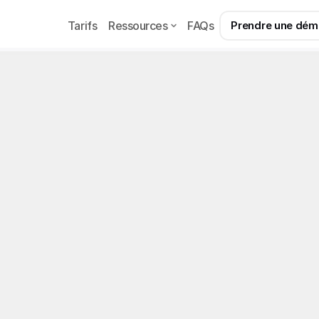
Tarifs
Ressources
FAQs
Prendre une dé
Example
Page
reurs agence OFM : 10 
ent avant 6 mois
erreurs qui font échouer 80 % des agences OFM avant 6
es et systèmes pour les éviter.
026